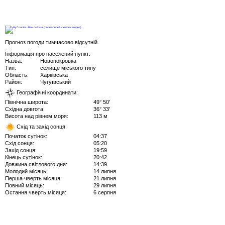
Прогноз погоди тимчасово відсутній.
Інформація про населений пункт:
Назва:
Новопокровка
Тип:
селище міського типу
Область:
Харківська
Район:
Чугуївський
Географічні координати:
Північна широта:
49° 50'
Східна довгота:
36° 33'
Висота над рівнем моря:
113 м
Схід та захід сонця:
Початок сутінок:
04:37
Схід сонця:
05:20
Захід сонця:
19:59
Кінець сутінок:
20:42
Довжина світлового дня:
14:39
Молодий місяць:
14 липня
Перша чверть місяця:
21 липня
Повний місяць:
29 липня
Остання чверть місяця:
6 серпня