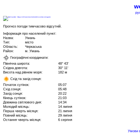
we
ру
Прогноз погоди тимчасово відсутній.
Інформація про населений пункт:
Назва:
Умань
Тип:
місто
Область:
Черкаська
Район:
м. Умань
Географічні координати:
Північна широта:
48° 43'
Східна довгота:
30° 11'
Висота над рівнем моря:
182 м
Схід та захід сонця:
Початок сутінок:
05:07
Схід сонця:
05:48
Захід сонця:
20:22
Кінець сутінок:
21:03
Довжина світлового дня:
14:34
Молодий місяць:
14 липня
Перша чверть місяця:
21 липня
Повний місяць:
29 липня
Остання чверть місяця:
6 серпня
Умови в